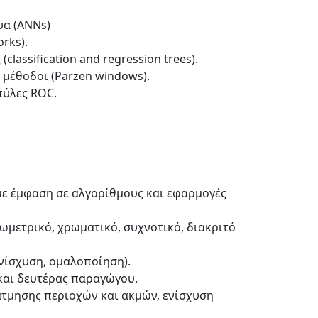
υα (ANNs)
rks).
lassification and regression trees).
 μέθοδοι (Parzen windows).
πύλες ROC.
με έμφαση σε αλγορίθμους και εφαρμογές
εωμετρικό, χρωματικό, συχνοτικό, διακριτό
ενίσχυση, ομαλοποίηση).
 και δευτέρας παραγώγου.
άτμησης περιοχών και ακμών, ενίσχυση