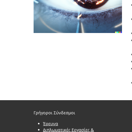
Γρήγοροι Σύνδεσμοι
Έρευνα
Διπλωματικές Εργασίες &