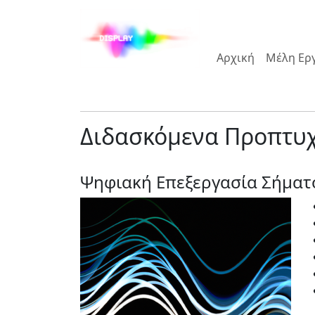
Skip
Skip
to
to
Main
Main
Αρχική
Μέλη Ερ
Navigation
Content
Διδασκόμενα Προπτυ
Ψηφιακή Επεξεργασία Σήματ