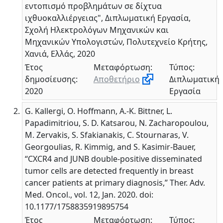
εντοπισμό προβλημάτων σε δίχτυα
ιχθυοκαλλιέργειας", Διπλωματική Εργασία,
Σχολή Ηλεκτρολόγων Μηχανικών και
Μηχανικών Υπολογιστών, Πολυτεχνείο Κρήτης,
Χανιά, Ελλάς, 2020
Έτος
Μεταφόρτωση:
Τύπος:
δημοσίευσης:
Αποθετήριο
Διπλωματική
2020
Εργασία
G. Kallergi, O. Hoffmann, A.-K. Bittner, L.
Papadimitriou, S. D. Katsarou, N. Zacharopoulou,
M. Zervakis, S. Sfakianakis, C. Stournaras, V.
Georgoulias, R. Kimmig, and S. Kasimir-Bauer,
“CXCR4 and JUNB double-positive disseminated
tumor cells are detected frequently in breast
cancer patients at primary diagnosis,” Ther. Adv.
Med. Oncol., vol. 12, Jan. 2020. doi:
10.1177/1758835919895754
Έτος
Μεταφόρτωση:
Τύπος: