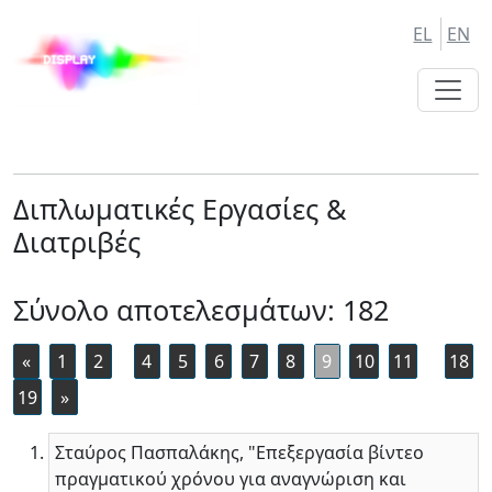
Skip
Skip
EL
EN
to
to
Main
Main
Navigation
Content
Διπλωματικές Εργασίες &
Διατριβές
Σύνολο αποτελεσμάτων: 182
«
1
2
4
5
6
7
8
9
10
11
18
19
»
Σταύρος Πασπαλάκης, "Επεξεργασία βίντεο
πραγματικού χρόνου για αναγνώριση και