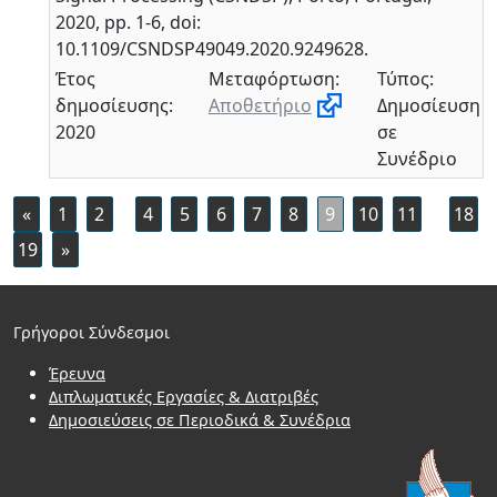
2020, pp. 1-6, doi:
10.1109/CSNDSP49049.2020.9249628.
Έτος
Μεταφόρτωση:
Τύπος:
δημοσίευσης:
Αποθετήριο
Δημοσίευση
2020
σε
Συνέδριο
«
1
2
4
5
6
7
8
9
10
11
18
19
»
Γρήγοροι Σύνδεσμοι
Έρευνα
Διπλωματικές Εργασίες & Διατριβές
Δημοσιεύσεις σε Περιοδικά & Συνέδρια